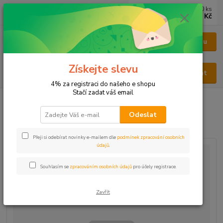
0
ks
CZK
za
0 Kč
Menu
Získejte slevu
Hledat
4% za registraci do našeho e shopu
Stačí zadat váš email
Úvod
KOŘENÍ
Jednodruhové
Hořčice bílá mletá
Odeslat
Hořčice bílá mletá
Přeji si odebírat novinky e-mailem dle
podmínek zpracování osobních
údajů
.
Souhlasím se
zpracováním osobních údajů
pro účely registrace.
Zavřít