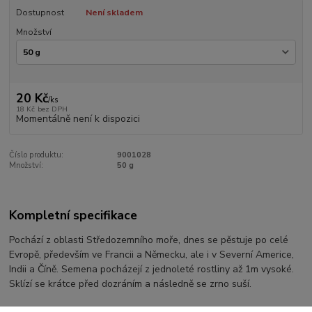
Dostupnost
Není skladem
Množství
20 Kč
/
ks
18 Kč
bez DPH
Momentálně není k dispozici
Číslo produktu:
9001028
Množství:
50 g
Kompletní specifikace
Pochází z oblasti Středozemního moře, dnes se pěstuje po celé
Evropě, především ve Francii a Německu, ale i v Severní Americe,
Indii a Číně. Semena pocházejí z jednoleté rostliny až 1m vysoké.
Sklízí se krátce před dozráním a následně se zrno suší.