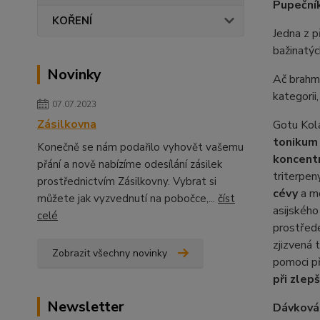
Pupečník
KOŘENÍ
Jedna z p
bažinatých
Novinky
Ač brahm
kategorii,
07.07.2023
Zásilkovna
Gotu Kol
tonikum
Konečně se nám podařilo vyhovět vašemu
koncentr
přání a nově nabízíme odesílání zásilek
triterpen
prostřednictvím Zásilkovny. Vybrat si
cévy
a m
můžete jak vyzvednutí na pobočce,...
číst
asijského
celé
prostřede
zjizvená 
Zobrazit všechny novinky
pomoci př
při zlep
Newsletter
Dávková