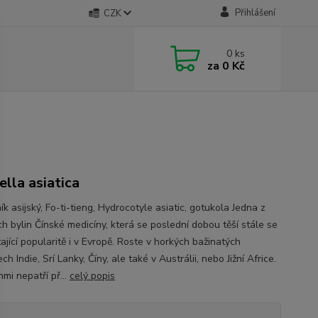
Přihlášení
CZK
0
ks
za
0 Kč
ella asiatica
k asijský, Fo-ti-tieng, Hydrocotyle asiatic, gotukola Jedna z
ch bylin Čínské medicíny, která se poslední dobou těší stále se
ající popularitě i v Evropě. Roste v horkých bažinatých
ch Indie, Srí Lanky, Číny, ale také v Austrálii, nebo Jižní Africe.
mi nepatří př...
celý popis