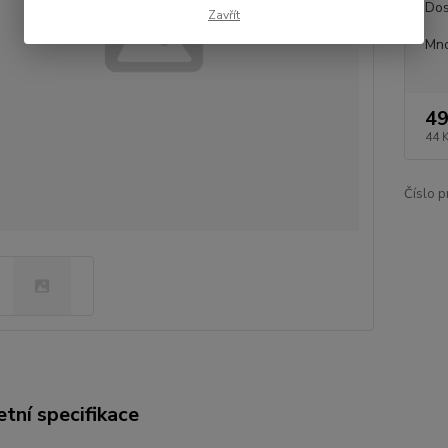
Dos
Zavřít
Mno
49
44 
Číslo p
tní specifikace