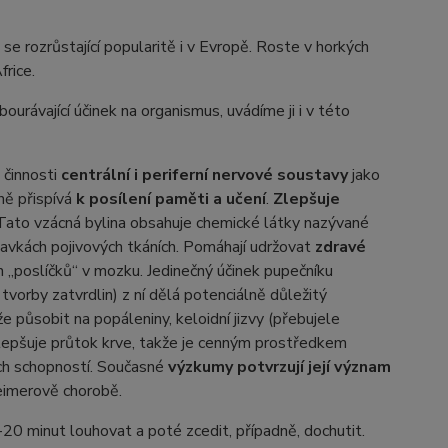
se rozrůstající popularitě i v Evropě. Roste v horkých
frice.
dbourávající účinek na organismus, uvádíme ji i v této
a činnosti
centrální i periferní nervové soustavy
jako
ě přispívá
k posílení paměti a učení
.
Zlepšuje
ato vzácná bylina obsahuje chemické látky nazývané
avkách pojivových tkáních. Pomáhají udržovat
zdravé
h „poslíčků“ v mozku. Jedinečný účinek pupečníku
tvorby zatvrdlin) z ní dělá potenciálně důležitý
působit na popáleniny, keloidní jizvy (přebujele
 zlepšuje průtok krve, takže je cenným prostředkem
ních schopností. Současné
výzkumy potvrzují její význam
eimerově chorobě.
-20 minut louhovat a poté zcedit, případně, dochutit.