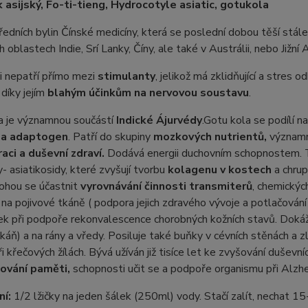
 asijský, Fo-ti-tieng, Hydrocotyle asiatic, gotukola
ředních bylin Čínské medicíny, která se poslední dobou těší stále 
 oblastech Indie, Srí Lanky, Číny, ale také v Austrálii, nebo Jižní A
i nepatří přímo mezi
stimulanty
, jelikož má zklidňující a stres o
 díky jejím
blahým účinkům na nervovou soustavu
.
a je významnou součástí
Indické Ájurvédy
.Gotu kola se podílí n
 a adaptogen
. Patří do skupiny
mozkových nutrientů,
významn
aci a duševní zdraví.
Dodává energii duchovním schopnostem. T
y- asiatikosidy, které zvyšují tvorbu
kolagenu v kostech
a chrup
ohou se účastnit
vyrovnávání činnosti transmiterů
, chemickýc
 na pojivové tkáně ( podpora jejich zdravého vývoje a potlačování 
k při podpoře rekonvalescence chorobných kožních stavů. Dokáže 
tkáň) a na rány a vředy. Posiluje také buňky v cévních stěnách a
i křečových žílách. Bývá užíván již tisíce let ke zvyšování dušev
šování paměti,
schopnosti učit se a podpoře organismu při Alzh
ní:
1/2 lžičky na jeden šálek (250ml) vody. Stačí zalít, nechat 15