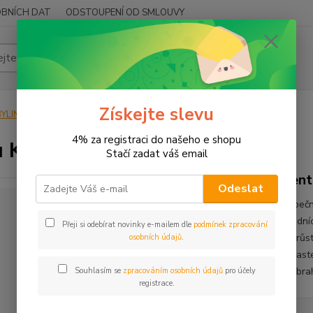
BNÍCH DAT
ODSTOUPENÍ OD SMLOUVY
Hledat
Získejte slevu
YLINY
BYLINY ŘEZANÉ
NAŤ - HERBA
Gotu Kola
4% za registraci do našeho e shopu
 Kola
Stačí zadat váš email
Cent
Odeslat
Pupeční
přední
Přeji si odebírat novinky e-mailem dle
podmínek zpracování
rozrůst
osobních údajů
.
oblaste
Ač brah
Souhlasím se
zpracováním osobních údajů
pro účely
registrace.