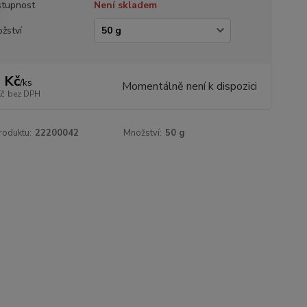
tupnost
Není skladem
žství
 Kč
/
ks
Momentálně není k dispozici
Kč
bez DPH
roduktu:
22200042
Množství:
50 g