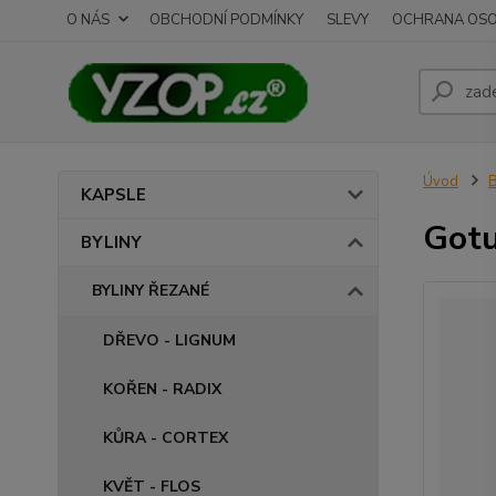
O NÁS
OBCHODNÍ PODMÍNKY
SLEVY
OCHRANA OSO
Úvod
B
KAPSLE
Gotu
BYLINY
BYLINY ŘEZANÉ
DŘEVO - LIGNUM
KOŘEN - RADIX
KŮRA - CORTEX
KVĚT - FLOS