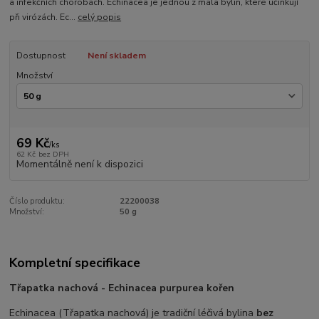
a infekčních chorobách. Echinacea je jednou z mála bylin, které účinkují
při virózách. Ec...
celý popis
Dostupnost
Není skladem
Množství
69 Kč
/
ks
62 Kč
bez DPH
Momentálně není k dispozici
Číslo produktu:
22200038
Množství:
50 g
Kompletní specifikace
Třapatka nachová - Echinacea purpurea kořen
Echinacea (Třapatka nachová) je tradiční léčivá bylina
bez