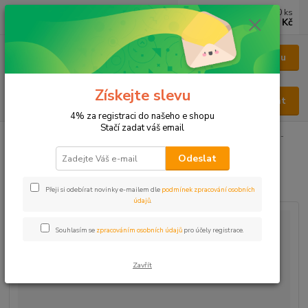
0
ks
CZK
za
0 Kč
Menu
Získejte slevu
Hledat
4% za registraci do našeho e shopu
Stačí zadat váš email
Úvod
BYLINY
BYLINY ŘEZANÉ
KOŘEN - RADIX
Echinacea -
třapatka kořen
Odeslat
Echinacea - třapatka kořen
Přeji si odebírat novinky e-mailem dle
podmínek zpracování osobních
údajů
.
Souhlasím se
zpracováním osobních údajů
pro účely registrace.
Zavřít