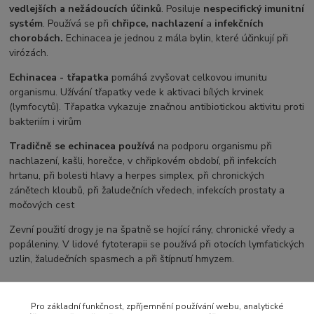
vedlejších a nežádoucích účinků
. Posiluje
nespecifický imunitní
systém
. Používá se při
chřipce, nachlazení
a
infekčních
chorobách.
Echinacea je jednou z mála bylin, které účinkují při
virózách.
Echinacea - třapatka
pomáhá zvyšovat celkovou imunitu
organismu. Užívání třapatky vede k aktivaci bílých krvinek
(lymfocytů). Třapatka vykazuje značnou antibiotickou aktivitu proti
bakteriím i virům
Tradičně se echinacea používá
na podporu organismu při
nachlazení, kašli, horečce, v chřipkovém období, při infekcích
hrtanu, při bolesti hlavy a herpes simplex, při chronických
zánětech kloubů, při žaludečních vředech, infekcích prostaty a
močových cest
Zevní použití drogy je na špatně se hojící rány, chronické vředy a
popáleniny. V lidové fytoterapii se používá při otocích lymfatických
uzlin, žaludečních spasmech a při štípnutí hmyzem.
Pro základní funkčnost, zpříjemnění používání webu, analytické
Zboží zařazeno v kategoriích