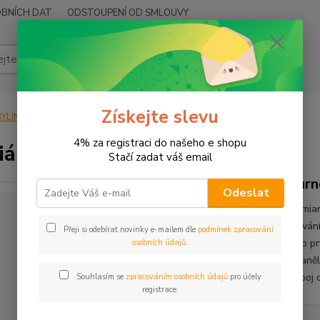
BNÍCH DAT
ODSTOUPENÍ OD SMLOUVY
Hledat
Získejte slevu
YLINY
BYLINY ŘEZANÉ
NAŤ - HERBA
Damiána
4% za registraci do našeho e shopu
iána
Stačí zadat váš email
Turn
Odeslat
Damian
Užívání
Přeji si odebírat novinky e-mailem dle
podmínek zpracování
jako pr
osobních údajů
.
Španělš
nápoj 
Souhlasím se
zpracováním osobních údajů
pro účely
registrace.