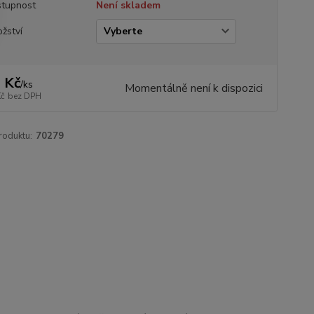
tupnost
Není skladem
žství
 Kč
/
ks
Momentálně není k dispozici
Kč
bez DPH
roduktu:
70279