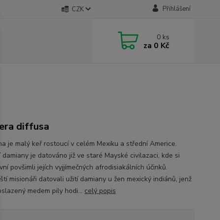
Přihlášení
CZK
0
ks
za
0 Kč
era diffusa
a je malý keř rostoucí v celém Mexiku a střední Americe.
 damiany je datováno již ve staré Mayské civilazaci, kde si
vní povšimli jejích vyjjímečných afrodisiakálních účinků.
tí misionáři datovali užití damiany u žen mexický indiánů, jenž
oslazený medem pily hodi...
celý popis