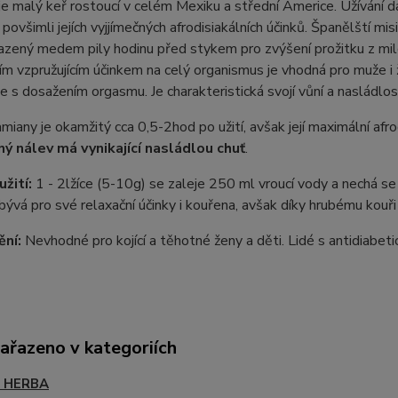
e malý keř rostoucí v celém Mexiku a střední Americe. Užívání dam
 povšimli jejích vyjjímečných afrodisiakálních účinků. Španělští mis
azený medem pily hodinu před stykem pro zvýšení prožitku z mil
cím vzpružujícím účinkem na celý organismus je vhodná pro muže i 
že s dosažením orgasmu. Je charakteristická svojí vůní a nasládlost
miany je okamžitý cca 0,5-2hod po užití, avšak její maximální afrodi
ný nálev má vynikající nasládlou chuť
.
užití:
1 - 2lžíce (5-10g) se zaleje 250 ml vroucí vody a nechá s
ývá pro své relaxační účinky i kouřena, avšak díky hrubému kouř
ní:
Nevhodné pro kojící a těhotné ženy a děti. Lidé s antidiabet
zařazeno v kategoriích
- HERBA