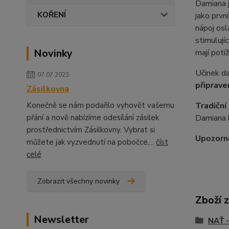
Damiana j
KOŘENÍ
jako první
nápoj osl
stimulují
Novinky
mají potí
Učinek da
07.07.2023
připrave
Zásilkovna
Tradiční 
Konečně se nám podařilo vyhovět vašemu
Damiana b
přání a nově nabízíme odesílání zásilek
prostřednictvím Zásilkovny. Vybrat si
Upozorně
můžete jak vyzvednutí na pobočce,...
číst
celé
Zobrazit všechny novinky
Zboží 
Newsletter
NAŤ 