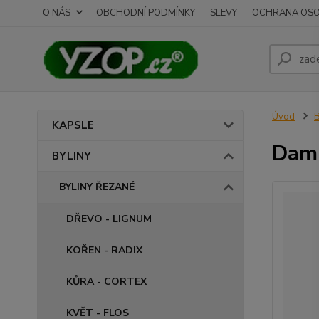
O NÁS
OBCHODNÍ PODMÍNKY
SLEVY
OCHRANA OSO
Úvod
B
KAPSLE
Dam
BYLINY
BYLINY ŘEZANÉ
DŘEVO - LIGNUM
KOŘEN - RADIX
KŮRA - CORTEX
KVĚT - FLOS