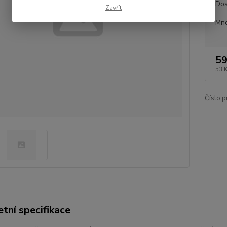
Dos
Zavřít
Mno
59
53 
Číslo p
tní specifikace