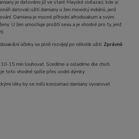
iany je datováno již ve staré Mayské civilazaci, kde si
ionáři datovali užití damiany u žen mexický indiánů, jenž
ování. Damiana je mocné přírodní afrodisiakum a svým
ženy. U žen umocňuje prožití sexu a je vhodné pro ty, jenž
í.
siakální účinky se plně rozvíjejí po několik užití.
Zprávně
e 10-15 min louhovat. Scedíme a osladíme dle chuti.
i je toto vhodné spíše přes vodní dýmky.
ickými léky by se měli konzumaci damiany vyvarovat.