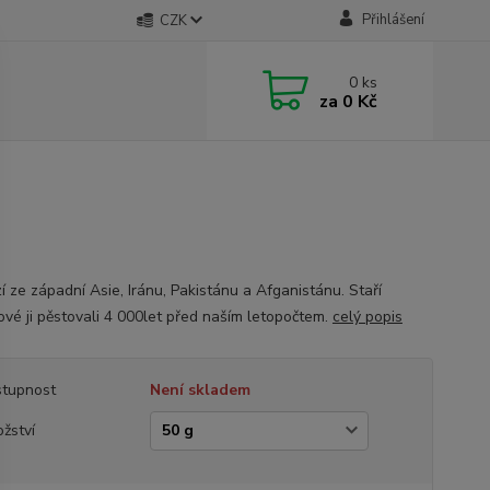
Přihlášení
CZK
0
ks
za
0 Kč
í ze západní Asie, Iránu, Pakistánu a Afganistánu. Staří
vé ji pěstovali 4 000let před naším letopočtem.
celý popis
tupnost
Není skladem
žství