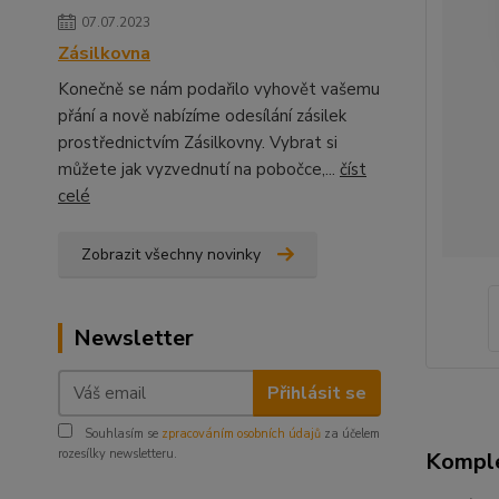
07.07.2023
Zásilkovna
Konečně se nám podařilo vyhovět vašemu
přání a nově nabízíme odesílání zásilek
prostřednictvím Zásilkovny. Vybrat si
můžete jak vyzvednutí na pobočce,...
číst
celé
Zobrazit všechny novinky
Newsletter
Přihlásit se
Souhlasím se
zpracováním osobních údajů
za účelem
rozesílky newsletteru.
Komple