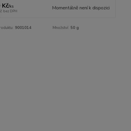
 Kč
/
ks
Momentálně není k dispozici
Kč
bez DPH
roduktu:
9001014
Množství:
50 g