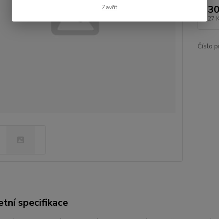
30
Zavřít
27 
Číslo p
tní specifikace