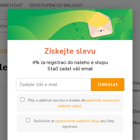
BNÍCH DAT
ODSTOUPENÍ OD SMLOUVY
Hledat
Získejte slevu
KOŘENÍ
Jednodruhové
Cibule plátková
4% za registraci do našeho e shopu
le plátková
Stačí zadat váš email
Pocház
Odeslat
Sumero
Přeji si odebírat novinky e-mailem dle
podmínek zpracování
osobních údajů
.
Dos
Souhlasím se
zpracováním osobních údajů
pro účely
Mno
registrace.