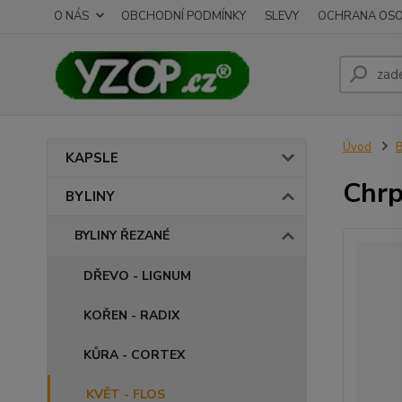
O NÁS
OBCHODNÍ PODMÍNKY
SLEVY
OCHRANA OSO
Úvod
B
KAPSLE
Chrp
BYLINY
BYLINY ŘEZANÉ
DŘEVO - LIGNUM
KOŘEN - RADIX
KŮRA - CORTEX
KVĚT - FLOS