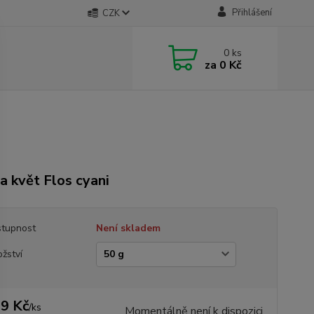
Přihlášení
CZK
0
ks
za
0 Kč
a květ Flos cyani
tupnost
Není skladem
žství
9 Kč
/
ks
Momentálně není k dispozici