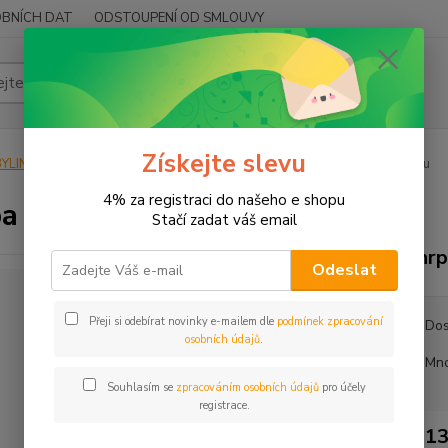
BNÍCH DAT
ODSTOUPENÍ OD SMLOUVY
Hledat
Získejte slevu
YLINY
BYLINY ŘEZANÉ
KVĚT - FLOS
Chrpa květ bez zákrovu
4% za registraci do našeho e shopu
a květ bez zákrovu
Stačí zadat váš email
Chrp
Odeslat
Přeji si odebírat novinky e-mailem dle
podmínek zpracování
Dos
osobních údajů
.
Mno
Souhlasím se
zpracováním osobních údajů
pro účely
registrace.
13