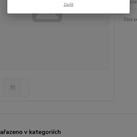
124
Zavřít
Číslo p
zařazeno v kategoriích