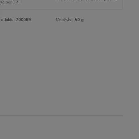
 Kč
bez DPH
roduktu:
700069
Množství:
50 g