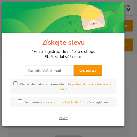
0
ks
CZK
za
0 Kč
Menu
Získejte slevu
Hledat
4% za registraci do našeho e shopu
Stačí zadat váš email
Úvod
KOŘENÍ
Jednodruhové
Česnek plátkový
Odeslat
Česnek plátkový
Přeji si odebírat novinky e-mailem dle
podmínek zpracování osobních
údajů
.
Souhlasím se
zpracováním osobních údajů
pro účely registrace.
Zavřít