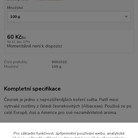
Množství
60 Kč
/
ks
54 Kč
bez DPH
Momentálně není k dispozici
Číslo produktu:
9001022
Množství:
100 g
Kompletní specifikace
Česnek je jedno z nejrozšířenějších koření světa. Patří mezi
vytrvalé rostliny z čeledi česnekovitých (Alliaceae). Používá se po
celé Evropě, Asii a Americe pro své nezaměnitelné aroma.
Pro základní funkčnost, zpříjemnění používání webu, analytické
Zboží zařazeno v kategoriích