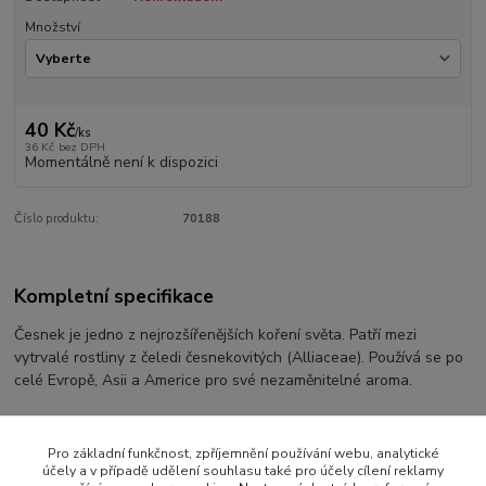
Množství
40 Kč
/
ks
36 Kč
bez DPH
Momentálně není k dispozici
Číslo produktu:
70188
Kompletní specifikace
Česnek je jedno z nejrozšířenějších koření světa. Patří mezi
vytrvalé rostliny z čeledi česnekovitých (Alliaceae). Používá se po
celé Evropě, Asii a Americe pro své nezaměnitelné aroma.
Pro základní funkčnost, zpříjemnění používání webu, analytické
Zboží zařazeno v kategoriích
účely a v případě udělení souhlasu také pro účely cílení reklamy