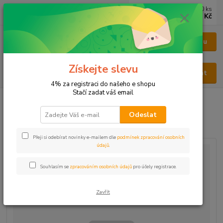
0
ks
CZK
za
0 Kč
Menu
Získejte slevu
Hledat
4% za registraci do našeho e shopu
Stačí zadat váš email
Úvod
KOŘENÍ
Jednodruhové
Česnek plátkový
Odeslat
Česnek plátkový
Přeji si odebírat novinky e-mailem dle
podmínek zpracování osobních
údajů
.
Souhlasím se
zpracováním osobních údajů
pro účely registrace.
Zavřít