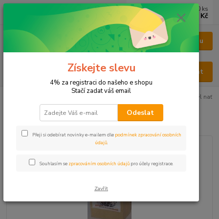
0
ks
CZK
za
0 Kč
Menu
Získejte slevu
Hledat
4% za registraci do našeho e shopu
Stačí zadat váš email
Úvod
BYLINY
BYLINY ŘEZANÉ
NAŤ - HERBA
Celík zlatobýl nať
Odeslat
Celík zlatobýl nať
Přeji si odebírat novinky e-mailem dle
podmínek zpracování osobních
údajů
.
Souhlasím se
zpracováním osobních údajů
pro účely registrace.
Zavřít