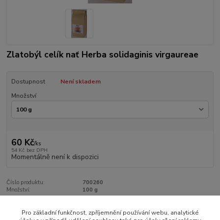
Zlatobýl celík nať Herba solidaginis virgaureae
Dostupnost
Není skladem
Množství
60 Kč
/
ks
54 Kč
bez DPH
Momentálně není k dispozici
Číslo produktu:
700260
Množství:
100 g
Pro základní funkčnost, zpříjemnění používání webu, analytické
Zboží zařazeno v kategoriích