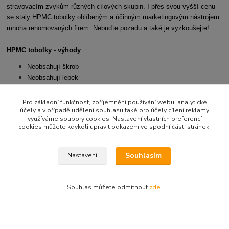
stravovacím zvykům různých cílových skupin. I přes svou vyšší cenu
se staly HPMC tobolky oblíbeným a účinným marketingovým nástrojem
mnoha renomovaných firem. Nebuďte pozadu a také je vyzkoušejte!
HPMC tobolky - výhody
Neobsahují škrob
Neobsahují lepek
Neobsahují konzervanty
Čistě přírodní forma
Pro základní funkčnost, zpříjemnění používání webu, analytické
Respektují striktní dietní programy
účely a v případě udělení souhlasu také pro účely cílení reklamy
využíváme soubory cookies. Nastavení vlastních preferencí
Vhodné pro vegetariány
cookies můžete kdykoli upravit odkazem ve spodní části stránek.
Certifikáty Kosher a Halal
Velmi vhodné pro přírodní produkty
Souhlasím
Nastavení
Zboží zařazeno v kategoriích
Souhlas můžete odmítnout
zde
.
KAPSLE BYLINNÉ