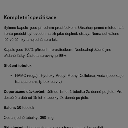
Kompletní specifikace
Bylinné kapsle jsou přírodním prostředkem. Obsahují jemně mletou nať.
Tento produkt byl uveden na trh jako doplněk stravy. Nemá schválené
léčivé účinky a nejedná se o lék.
Kapsle jsou 100% přírodním prostředkem. Neobsahují žádné jiné
přidané látky. Čistota suroviny je 99%.
Složení tobolek
:
HPMC (vega) - Hydroxy Propyl Methyl Cellulose, voda (tobolka je
transparentní, tj. bez barviv)
Doporučené dávkování:
Děti do 15 let 1 tobolka 2x denně po jídle. Pro
dospělé a děti od 15 let 2 tobolky 2x denně po jídle.
Balení: 50
tobolek
Obsah jedné tobolky: 360 mg
Skladování :
Uschovejte v suchu a temnu mimo dosah dětí