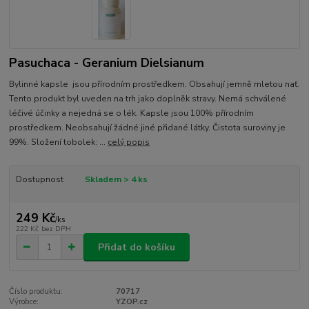
Pasuchaca - Geranium Dielsianum
Bylinné kapsle jsou přírodním prostředkem. Obsahují jemně mletou nať.
Tento produkt byl uveden na trh jako doplněk stravy. Nemá schválené
léčivé účinky a nejedná se o lék. Kapsle jsou 100% přírodním
prostředkem. Neobsahují žádné jiné přidané látky. Čistota suroviny je
99%. Složení tobolek: ...
celý popis
Dostupnost
Skladem > 4 ks
249 Kč
/
ks
222 Kč
bez DPH
Přidat do košíku
Číslo produktu:
70717
Výrobce:
YZOP.cz