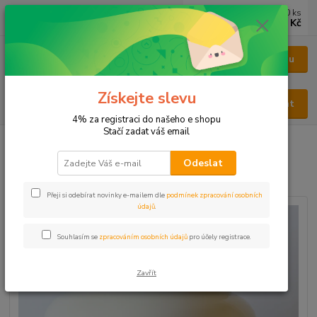
0
ks
CZK
za
0 Kč
Menu
Získejte slevu
Hledat
4% za registraci do našeho e shopu
Stačí zadat váš email
Úvod
KAPSLE
KAPSLE BYLINNÉ
Bylinné kapsle Pasuchaca
Odeslat
Bylinné kapsle Pasuchaca
Přeji si odebírat novinky e-mailem dle
podmínek zpracování osobních
údajů
.
Souhlasím se
zpracováním osobních údajů
pro účely registrace.
Zavřít