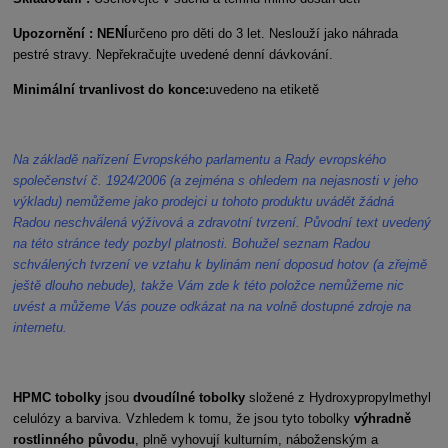
Upozornění : NENÍ
určeno pro děti do 3 let. Neslouží jako náhrada
pestré stravy. Nepřekračujte uvedené denní dávkování.
Minimální trvanlivost do konce:
uvedeno na etiketě
Na základě nařízení Evropského parlamentu a Rady evropského
společenství č. 1924/2006 (a zejména s ohledem na nejasnosti v jeho
výkladu) nemůžeme jako prodejci u tohoto produktu uvádět žádná
Radou neschválená výživová a zdravotní tvrzení. Původní text uvedený
na této stránce tedy pozbyl platnosti. Bohužel seznam Radou
schválených tvrzení ve vztahu k bylinám není doposud hotov (a zřejmě
ještě dlouho nebude), takže Vám zde k této položce nemůžeme nic
uvést a můžeme Vás pouze odkázat na na volně dostupné zdroje na
internetu.
HPMC tobolky
jsou
dvoudílné tobolky
složené z Hydroxypropylmethyl
celulózy a barviva. Vzhledem k tomu, že jsou tyto tobolky
výhradně
rostlinného původu
, plně vyhovují kulturním, náboženským a