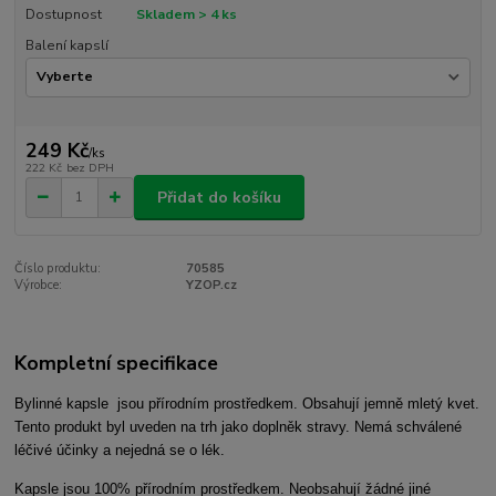
Dostupnost
Skladem > 4 ks
Balení kapslí
249 Kč
/
ks
222 Kč
bez DPH
Přidat do košíku
Číslo produktu:
70585
Výrobce:
YZOP.cz
Kompletní specifikace
Bylinné kapsle jsou přírodním prostředkem. Obsahují jemně mletý kvet.
Tento produkt byl uveden na trh jako doplněk stravy. Nemá schválené
léčivé účinky a nejedná se o lék.
Kapsle jsou 100% přírodním prostředkem. Neobsahují žádné jiné