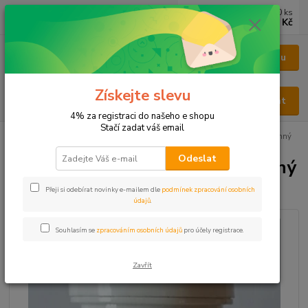
0
ks
CZK
za
0 Kč
Menu
Získejte slevu
Hledat
4% za registraci do našeho e shopu
Stačí zadat váš email
Úvod
KAPSLE
KAPSLE BYLINNÉ
Bylinné kapsle Hřebíčkovec vonný
Odeslat
Bylinné kapsle Hřebíčkovec vonný
Přeji si odebírat novinky e-mailem dle
podmínek zpracování osobních
Novinka
údajů
.
Souhlasím se
zpracováním osobních údajů
pro účely registrace.
Zavřít