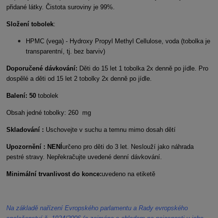
přidané látky. Čistota suroviny je 99%.
Složení tobolek
:
HPMC (vega) - Hydroxy Propyl Methyl Cellulose, voda (tobolka je
transparentní, tj. bez barviv)
Doporučené dávkování:
Děti do 15 let 1 tobolka 2x denně po jídle. Pro
dospělé a děti od 15 let 2 tobolky 2x denně po jídle.
Balení: 50
tobolek
Obsah jedné tobolky: 260 mg
Skladování :
Uschovejte v suchu a temnu mimo dosah dětí
Upozornění : NENÍ
určeno pro děti do 3 let. Neslouží jako náhrada
pestré stravy. Nepřekračujte uvedené denní dávkování.
Minimální trvanlivost do konce:
uvedeno na etiketě
Na základě nařízení Evropského parlamentu a Rady evropského