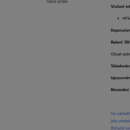
Vaše přání
Složení to
HPMC
Doporučen
Balení: 50
Obsah jedn
Skladován
Upozorněn
Minimální 
Na základě
jako prodej
Bohužel se