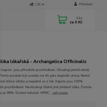
Přihlášení
CZK
0
ks
za
0 Kč
lika lékařská - Archangelica Officinalis
é kapsle jsou přírodním prostředkem. Obsahují jemně mletý
 Tento produkt byl uveden na trh jako doplněk stravy. Nemá
ené léčivé účinky a nejedná se o lék. Kapsle jsou 100%
ním prostředkem. Neobsahují žádné jiné přidané látky. Čistota
ny je 99%. Složení tobolek: HPMC...
celý popis