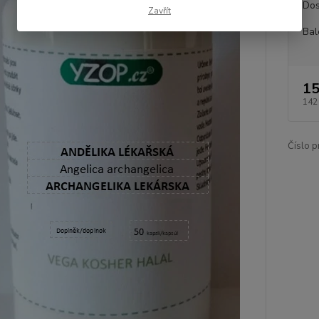
Dos
Zavřít
Bal
15
142
Číslo p