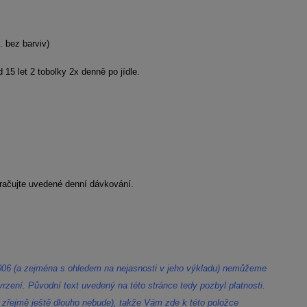
. bez barviv)
d 15 let 2 tobolky 2x denně po jídle.
ekračujte uvedené denní dávkování.
006 (a zejména s ohledem na nejasnosti v jeho výkladu) nemůžeme
rzení. Původní text uvedený na této stránce tedy pozbyl platnosti.
zřejmě ještě dlouho nebude), takže Vám zde k této položce