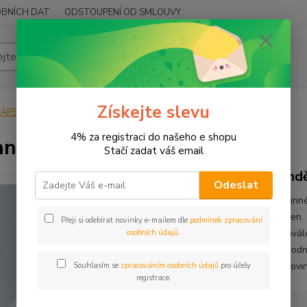
BNÍCH DAT
ODSTOUPENÍ OD SMLOUVY
Hledat
Získejte slevu
KAPSLE
KAPSLE BYLINNÉ
Bylinné kapsle Andělika lékařská
4% za registraci do našeho e shopu
nné kapsle Andělika lékařská
Stačí zadat váš email
Andě
Odeslat
Bylinn
kořen.
Přeji si odebírat novinky e-mailem dle
podmínek zpracování
schvál
osobních údajů
.
přírod
surovi
Souhlasím se
zpracováním osobních údajů
pro účely
registrace.