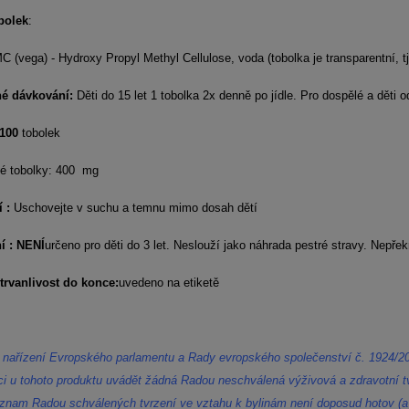
bolek
:
 (vega) - Hydroxy Propyl Methyl Cellulose, voda (tobolka je transparentní, tj
é dávkování:
Děti do 15 let 1 tobolka 2x denně po jídle. Pro dospělé a děti o
/100
tobolek
é tobolky: 400 mg
í :
Uschovejte v suchu a temnu mimo dosah dětí
í : NENÍ
určeno pro děti do 3 let. Neslouží jako náhrada pestré stravy. Nepř
trvanlivost do konce:
uvedeno na etiketě
 nařízení Evropského parlamentu a Rady evropského společenství č. 1924/2
ci u tohoto produktu uvádět žádná Radou neschválená výživová a zdravotní tv
znam Radou schválených tvrzení ve vztahu k bylinám není doposud hotov (a 