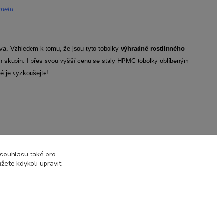
netu.
va. Vzhledem k tomu, že jsou tyto tobolky
výhradně rostlinného
h skupin. I přes svou vyšší cenu se staly HPMC tobolky oblíbeným
 je vyzkoušejte!
 souhlasu také pro
žete kdykoli upravit