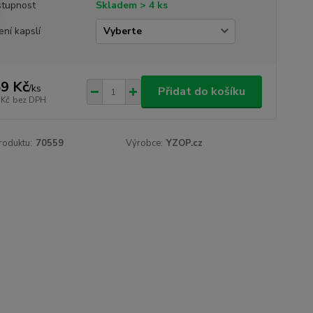
tupnost
Skladem > 4 ks
ení kapslí
9 Kč
/
ks
Přidat do košíku
 Kč
bez DPH
roduktu:
70559
Výrobce:
YZOP.cz