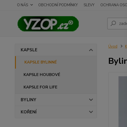
O NÁS
OBCHODNÍ PODMÍNKY
SLEVY
OCHRANA OSO
Úvod
KAPSLE
Byli
KAPSLE BYLINNÉ
KAPSLE HOUBOVÉ
KAPSLE FOR LIFE
BYLINY
KOŘENÍ