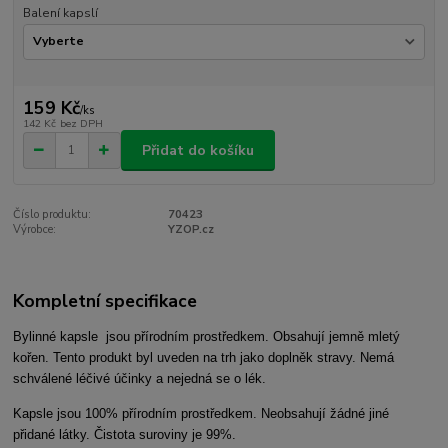
Balení kapslí
159 Kč
/
ks
142 Kč
bez DPH
Přidat do košíku
Číslo produktu:
70423
Výrobce:
YZOP.cz
Kompletní specifikace
Bylinné kapsle jsou přírodním prostředkem. Obsahují jemně mletý
kořen. Tento produkt byl uveden na trh jako doplněk stravy. Nemá
schválené léčivé účinky a nejedná se o lék.
Kapsle jsou 100% přírodním prostředkem. Neobsahují žádné jiné
přidané látky. Čistota suroviny je 99%.