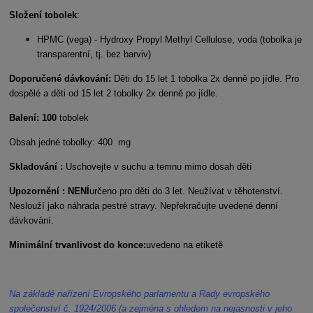
Složení tobolek
:
HPMC (vega) - Hydroxy Propyl Methyl Cellulose, voda (tobolka je
transparentní, tj. bez barviv)
Doporučené dávkování:
Děti do 15 let 1 tobolka 2x denně po jídle. Pro
dospělé a děti od 15 let 2 tobolky 2x denně po jídle.
Balení: 100
tobolek
Obsah jedné tobolky: 400 mg
Skladování :
Uschovejte v suchu a temnu mimo dosah dětí
Upozornění : NENÍ
určeno pro děti do 3 let.
Neužívat v těhotenství.
Neslouží jako náhrada pestré stravy. Nepřekračujte uvedené denní
dávkování.
Minimální trvanlivost do konce:
uvedeno na etiketě
Na základě nařízení Evropského parlamentu a Rady evropského
společenství č. 1924/2006 (a zejména s ohledem na nejasnosti v jeho