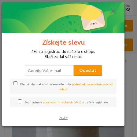
0
ks
CZK
za
0 Kč
Menu
Získejte slevu
Hledat
4% za registraci do našeho e shopu
Stačí zadat váš email
Úvod
KAPSLE
KAPSLE BYLINNÉ
Bylinné kapsle Andělika čínská
Odeslat
Bylinné kapsle Andělika čínská
Přeji si odebírat novinky e-mailem dle
podmínek zpracování osobních
údajů
.
Souhlasím se
zpracováním osobních údajů
pro účely registrace.
Zavřít