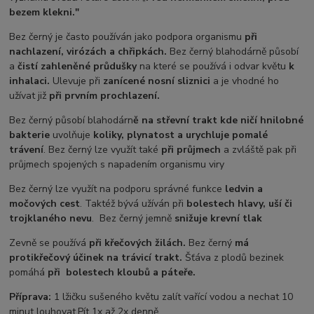
bezem klekni."
Bez černý je často používán jako podpora organismu
při
nachlazení, virózách a chřipkách.
Bez černý blahodárně působí
a
čistí zahleněné průdušky
na které se používá i odvar květu
k
inhalaci.
Ulevuje při
zanícené nosní sliznici
a je vhodné ho
užívat již
při prvním prochlazení.
Bez černý působí blahodárn
ě na střevní trakt kde ničí hnilobné
bakterie
uvolňuje
koliky, plynatost a urychluje pomalé
trávení
. Bez černý lze využít také
při průjmech
a zvláště pak při
průjmech spojených s napadením organismu viry
Bez černý lze využít na podporu správné funkce
ledvin a
močových cest
. Taktéž bývá užíván při
bolestech hlavy, uší či
trojklaného nevu
. Bez černý jemně
snižuje krevní tlak
Zevně se používá
při křečových žilách.
Bez černý
má
protikřečový účinek na trávicí trakt.
Šťáva z plodů bezinek
pomáhá
při bolestech kloubů a páteře.
Příprava:
1 lžičku sušeného květu zalít vařící vodou a nechat 10
minut louhovat.Pít 1x až 2x denně