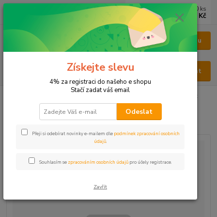
0
ks
CZK
za
0 Kč
Menu
Získejte slevu
Hledat
4% za registraci do našeho e shopu
Stačí zadat váš email
Úvod
BYLINY
BYLINY ŘEZANÉ
KVĚT - FLOS
Bez černý květ
Odeslat
Bez černý květ
Přeji si odebírat novinky e-mailem dle
podmínek zpracování osobních
údajů
.
Souhlasím se
zpracováním osobních údajů
pro účely registrace.
Zavřít