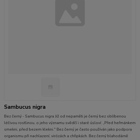
Sambucus nigra
Bez černý - Sambucus nigra Již od nepaměti je černý bez oblíbenou
léčivou rostlinou, o jeho významu svědčí i staré úsloví: „Před heřmánkem
smekni, před bezem klekni." Bez černý je často používán jako podpora
organismu při nachlazení, virózách a chřipkách. Bez černý blahodárně