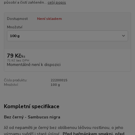
působí a čistí zahleněn...
celý popis
Dostupnost
Není skladem
Množství
79 Kč
/
ks
71 Kč
bez DPH
Momentálně není k dispozici
Číslo produktu:
22200015
Množství:
100 g
Kompletní specifikace
Bez černý - Sambucus nigra
Již od nepaměti je černý bez oblíbenou léčivou rostlinou, o jeho
významu svědčí i staré úsloví: „
Před heřmánkem smekni, před