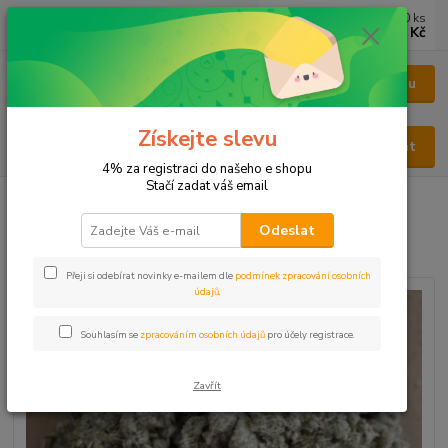
0
ks
CZK
za
0 Kč
Menu
Získejte slevu
Hledat
4% za registraci do našeho e shopu
Stačí zadat váš email
Úvod
BYLINY
BYLINY ŘEZANÉ
LIST - FOLIUM
Artyčok
Odeslat
Artyčok
Přeji si odebírat novinky e-mailem dle
podmínek zpracování osobních
údajů
.
Souhlasím se
zpracováním osobních údajů
pro účely registrace.
Zavřít