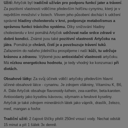
Užití:
Artyčok byl t
radičně užíván pro podporu funkcí jater a trávení
.
Za pozitivní vlastnosti vděčíme především hořčinu cynyrinu, který je v
největším množství v listech. Vlivem jeho působení dochází k udržení
správné
hladiny cholesterolu v krvi, podporuje metabolismus a
správnou funkci trávicího systému.
Díky snižování hladiny
cholesterolu v krvi pomáhá Artyčok
udržovat naše srdce zdravé v
dobré kondici.
Známé jsou také
pozitivní vlastnosti Artyčoku na
játra
. Pomáhá je
chránit, čistí je a povzbuzuje trávení tuků
.
Zařazením do našeho jídelníčku prospějeme i naší
kůži, tu udržuje
krásnou a zdravou
. Výborné jsou
antioxidační vlastnosti
artyčoku.
Má
nízkou energetickou hodnotu
, je tedy vhodný ke konzumaci
při
dietách.
Obsahové látky:
Za svůj účinek vděčí artyčoky především hlavní
účinné obsahové látce - cynarinu. Je zdrojem vlákniny, Vitamínu K, B6,
A. Dále Artyčok obsahuje flavonoidy-luthein, zea-xanthin, beta-karoten.
Antioxidanty jako kyselinu kávovou, silymarin a ferulové kyseliny.
Artyčok je také zdrojem minerálních látek jako vápník, draslík, železo,
meď, mangan a fosfor.
Tradiční užití:
2 čajové lžičky přelít 250ml vroucí vody. Nechat odstát
15 minut a pít 1 šálek 3x denně.